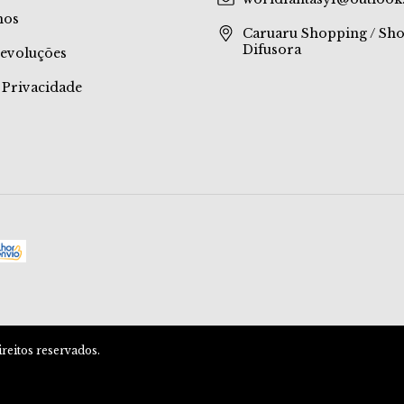
mos
Caruaru Shopping / Sh
Difusora
Devoluções
e Privacidade
eitos reservados.