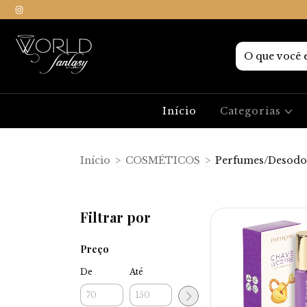
Início
Categorias
Início
>
COSMÉTICOS
>
Perfumes/Desodo
Filtrar por
Preço
De
Até