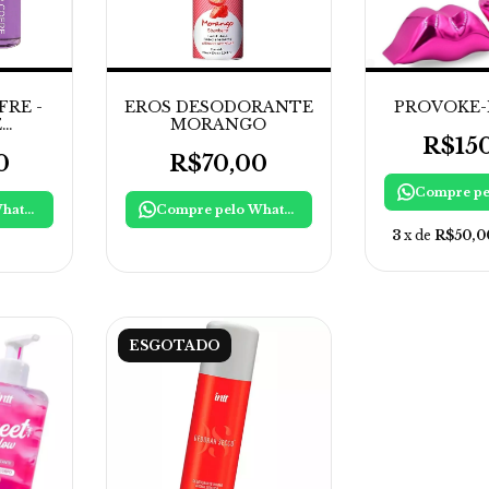
FRE -
EROS DESODORANTE
PROVOKE-
E
MORANGO
CO
R$15
0
R$70,00
Compre pelo WhatsApp
Compre pelo WhatsApp
3
x de
R$50,0
ESGOTADO