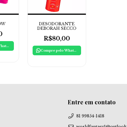
OW
DESODORANTE
DEBORAH SECCO
0
R$80,00
Compre pelo WhatsApp
Compre pelo WhatsApp
Entre em contato
81 99854-1418
worldfantasy1@outloo