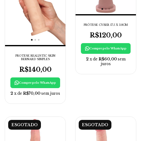
PRÓTESE CYBER 17.5 X 3.8CM
R$120,00
Compre pelo WhatsApp
PROTESE REALISTIC SKIN
2
x de
R$60,00
sem
BERNARD SIMPLES
juros
R$140,00
Compre pelo WhatsApp
2
x de
R$70,00
sem juros
ESGOTADO
ESGOTADO