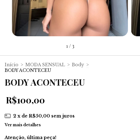
1
/
3
Início
>
MODA SENSUAL
>
Body
>
BODY ACONTECEU
BODY ACONTECEU
R$100,00
2
x de
R$50,00
sem juros
Ver mais detalhes
Atenção, última peça!