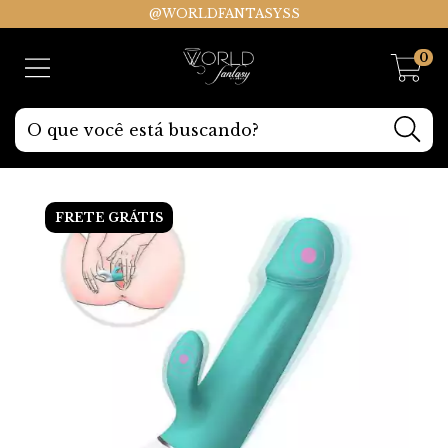
@WORLDFANTASYSS
0
FRETE GRÁTIS