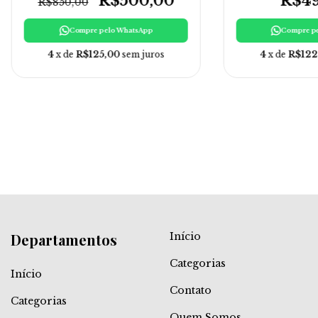
R$500,00
R$49
R$850,00
Compre pelo WhatsApp
Compre p
4
x de
R$125,00
sem juros
4
x de
R$122
Departamentos
Início
Categorias
Início
Contato
Categorias
Quem Somos