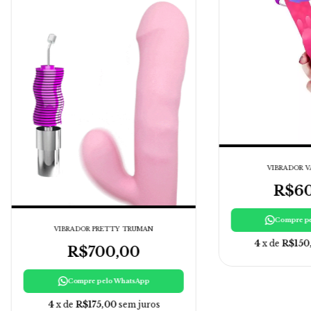
VIBRADOR VA
R$60
Compre p
VIBRADOR PRETTY TRUMAN
4
x de
R$150
R$700,00
Compre pelo WhatsApp
4
x de
R$175,00
sem juros