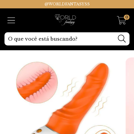
@WORLDFANTASYSS
0